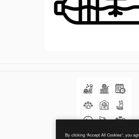
By clicking “Accept All Cookies”, you agr
photo3idea_studio Lineal