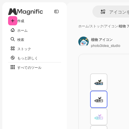
作成
ホーム
/
ストック
/
アイコン
/
植物 
ホーム
検索
植物 アイコン
photo3idea_studio
ストック
もっと詳しく
すべてのツール