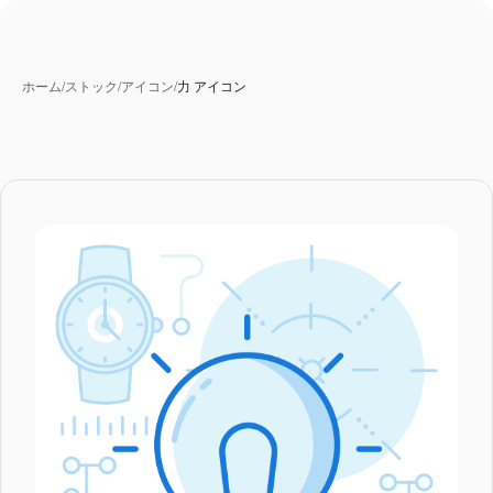
ホーム
/
ストック
/
アイコン
/
力 アイコン