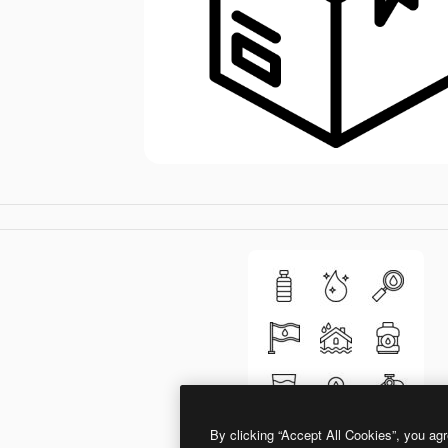
By clicking “Accept All Cookies”, you agr
Generic black outline