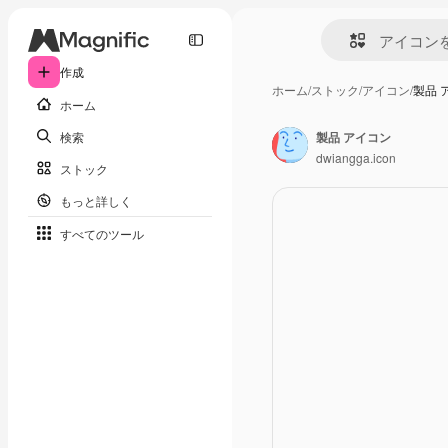
作成
ホーム
/
ストック
/
アイコン
/
製品 
ホーム
検索
製品 アイコン
dwiangga.icon
ストック
もっと詳しく
すべてのツール