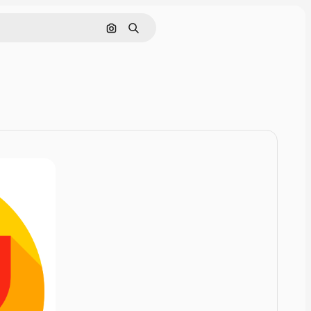
画像で検索
検索