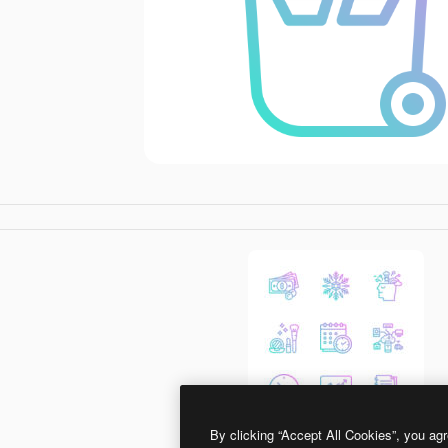
By clicking “Accept All Cookies”, you agr
photo3idea_studio Gradient