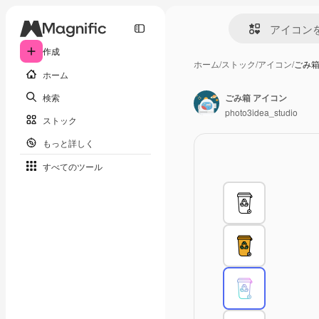
作成
ホーム
/
ストック
/
アイコン
/
ごみ箱
ホーム
検索
ごみ箱 アイコン
photo3idea_studio
ストック
もっと詳しく
すべてのツール