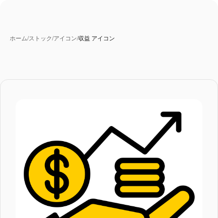
ホーム
/
ストック
/
アイコン
/
収益 アイコン