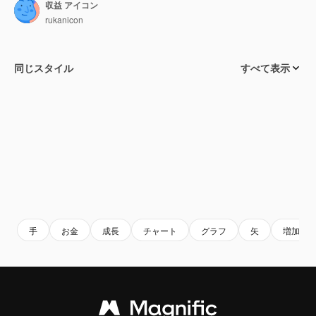
収益 アイコン
rukanicon
同じスタイル
すべて表示
手
お金
成長
チャート
グラフ
矢
増加す