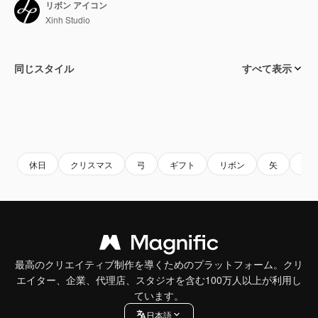
リボン アイコン
Xinh Studio
同じスタイル
すべて表示
休日
クリスマス
弓
ギフト
リボン
矢
ア
最高のクリエイティブ制作を導くためのプラットフォーム。クリ
エイター、企業、代理店、スタジオを含む100万人以上が利用し
ています。
日本語