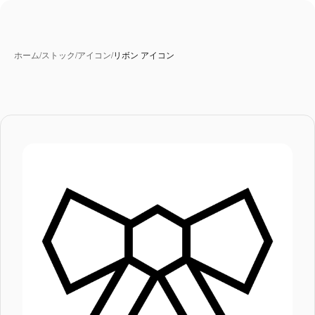
ホーム
/
ストック
/
アイコン
/
リボン アイコン