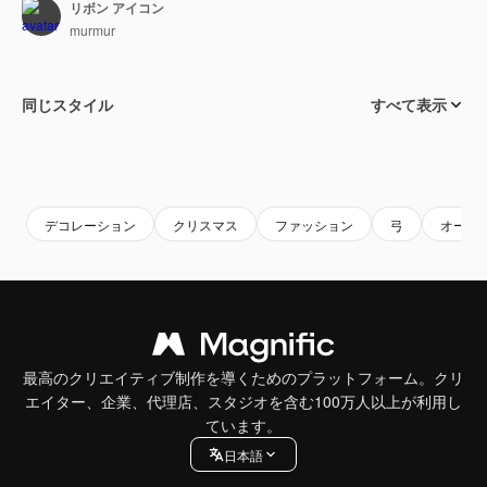
リボン アイコン
murmur
同じスタイル
すべて表示
デコレーション
クリスマス
ファッション
弓
オーナ
最高のクリエイティブ制作を導くためのプラットフォーム。クリ
エイター、企業、代理店、スタジオを含む100万人以上が利用し
ています。
日本語