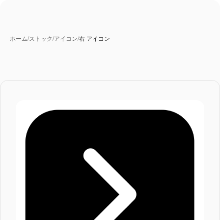
ホーム
/
ストック
/
アイコン
/
右 アイコン