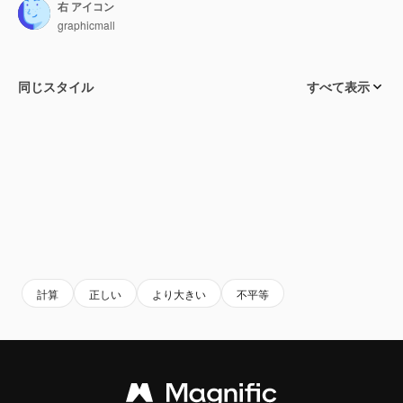
右 アイコン
graphicmall
同じスタイル
すべて表示
計算
正しい
より大きい
不平等