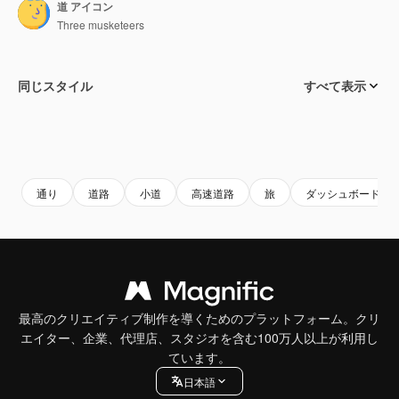
道 アイコン
Three musketeers
同じスタイル
すべて表示
通り
道路
小道
高速道路
旅
ダッシュボード
最高のクリエイティブ制作を導くためのプラットフォーム。クリ
エイター、企業、代理店、スタジオを含む100万人以上が利用し
ています。
日本語