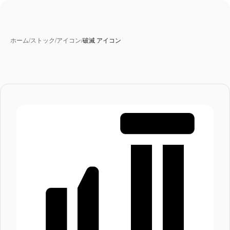
ホーム
/
ストック
/
アイコン
/
破滅 アイコン