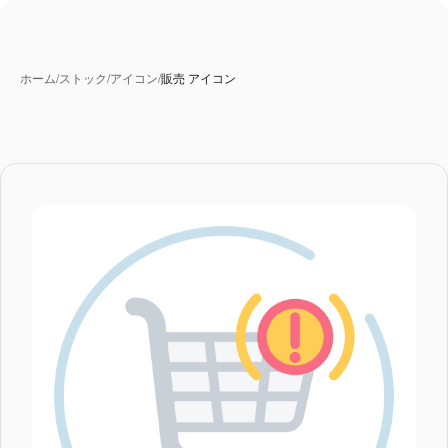
ホーム
/
ストック
/
アイコン
/
販売 アイコン