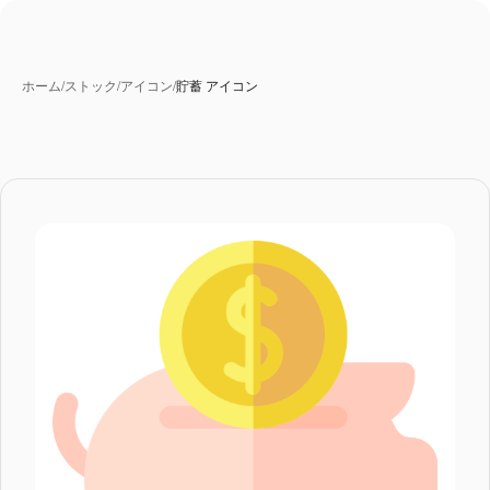
ホーム
/
ストック
/
アイコン
/
貯蓄 アイコン