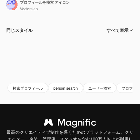
プロフィールを検索 アイコン
Vectorslab
同じスタイル
すべて表示
検索プロフィール
person search
ユーザー検索
プロフィ
最高のクリエイティブ制作を導くためのプラットフォーム。クリ
エイター、企業、代理店、スタジオを含む100万人以上が利用し