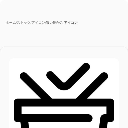
ホーム
/
ストック
/
アイコン
/
買い物かご アイコン