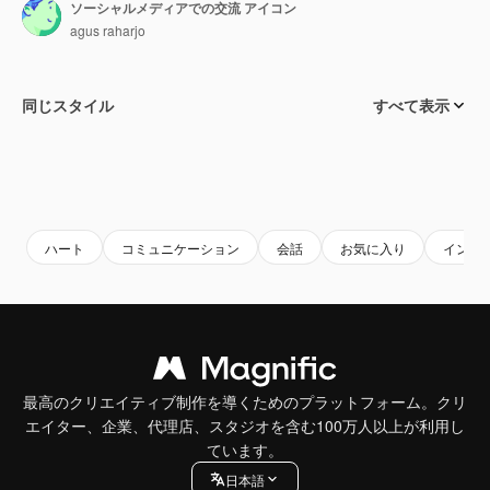
ソーシャルメディアでの交流 アイコン
agus raharjo
同じスタイル
すべて表示
ハート
コミュニケーション
会話
お気に入り
インタ
最高のクリエイティブ制作を導くためのプラットフォーム。クリ
エイター、企業、代理店、スタジオを含む100万人以上が利用し
ています。
日本語