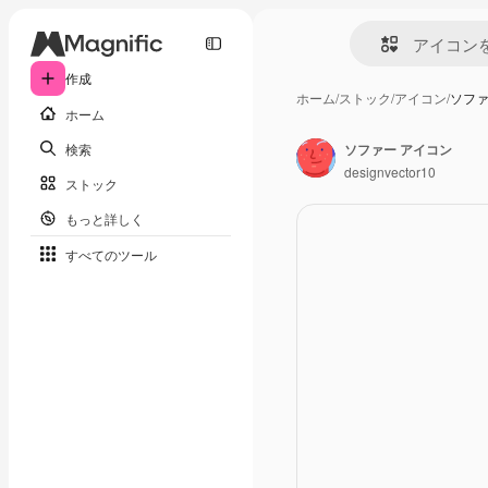
作成
ホーム
/
ストック
/
アイコン
/
ソファ
ホーム
検索
ソファー アイコン
designvector10
ストック
もっと詳しく
すべてのツール