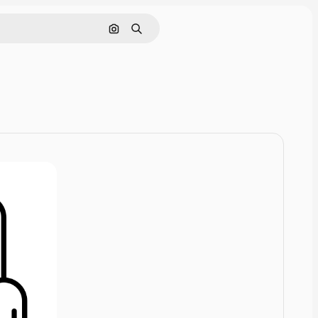
画像で検索
検索