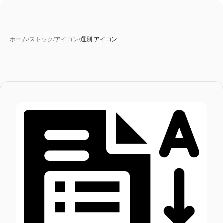
ホーム
/
ストック
/
アイコン
/
選別 アイコン