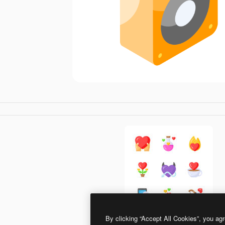
By clicking “Accept All Cookies”, you agr
Generic color fill