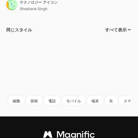
テクノロジー アイコン
Shashank Singh
同じスタイル
すべて表示
細胞
技術
電話
モバイル
端末
矢
スマー