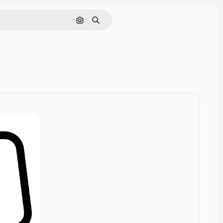
画像で検索
検索