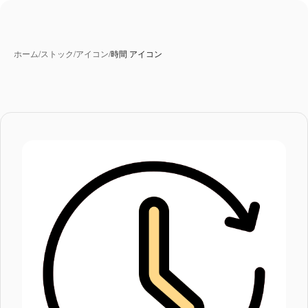
ホーム
/
ストック
/
アイコン
/
時間 アイコン