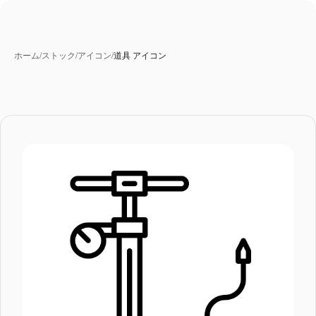
ホーム
/
ストック
/
アイコン
/
道具 アイコン