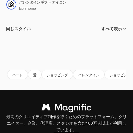
バレンタインギフト アイコン
Icon home
同じスタイル
すべて表示
ハート
愛
ショッピング
バレンタイン
ショッピング
最高のクリエイティブ制作を導くためのプラットフォーム。クリ
エイター、企業、代理店、スタジオを含む100万人以上が利用し
ています。