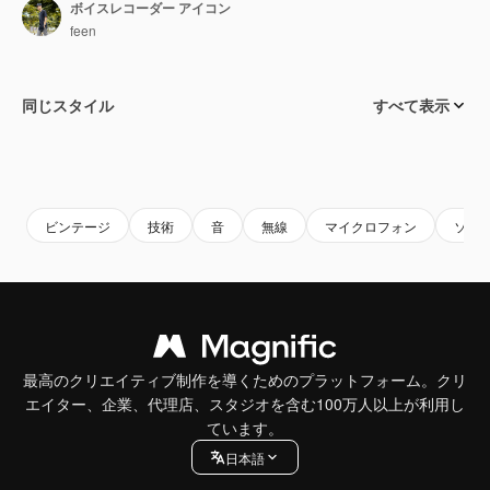
ボイスレコーダー アイコン
feen
同じスタイル
すべて表示
ビンテージ
技術
音
無線
マイクロフォン
ソー
最高のクリエイティブ制作を導くためのプラットフォーム。クリ
エイター、企業、代理店、スタジオを含む100万人以上が利用し
ています。
日本語