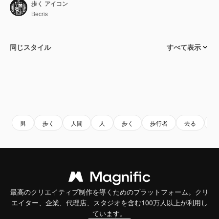
歩く アイコン
Becris
同じスタイル
すべて表示
男
歩く
人間
人
歩く
歩行者
去る
ウ
最高のクリエイティブ制作を導くためのプラットフォーム。クリ
エイター、企業、代理店、スタジオを含む100万人以上が利用し
ています。