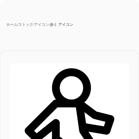
ホーム
/
ストック
/
アイコン
/
歩く アイコン