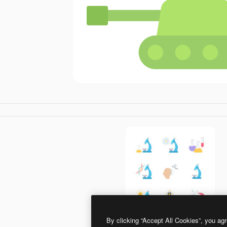
By clicking “Accept All Cookies”, you agr
Generic color fill