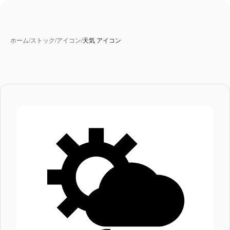
ホーム
/
ストック
/
アイコン
/
天気 アイコン