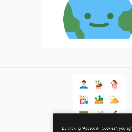
By clicking “Accept All Cookies”, you agr
photo3idea_studio Flat