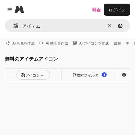
Magnific
料金
ログイン
Close menu
消去
画像で
AI 画像を作成
AI 動画を作成
AI アイコンを作成
書類
本
無料のアイテムアイコン
1
アイコン
検索フィルター