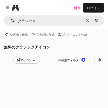
Magnific
料金
ログイン
Close menu
消去
画像で
AI 画像を作成
AI 動画を作成
AI アイコンを作成
無料のクラシックアイコン
1
アイコン
検索フィルター