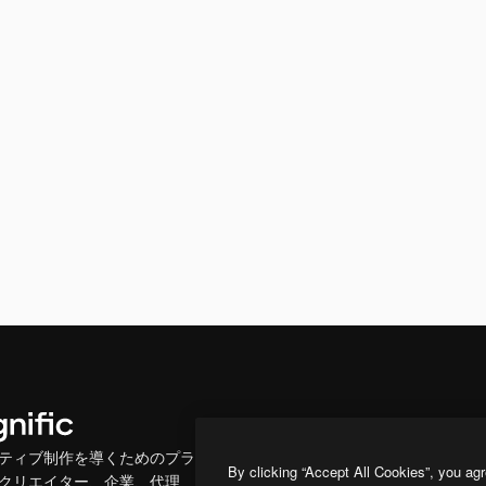
製品
はじめに
ティブ制作を導くためのプラ
Spaces
Academy
By clicking “Accept All Cookies”, you agr
クリエイター、企業、代理