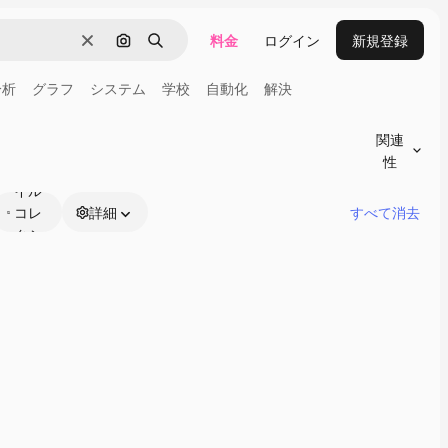
料金
ログイン
新規登録
消去
画像で検索
検索
分析
グラフ
システム
学校
自動化
解決
関連
性
スタ
イル
コレ
詳細
すべて消去
クシ
ョン