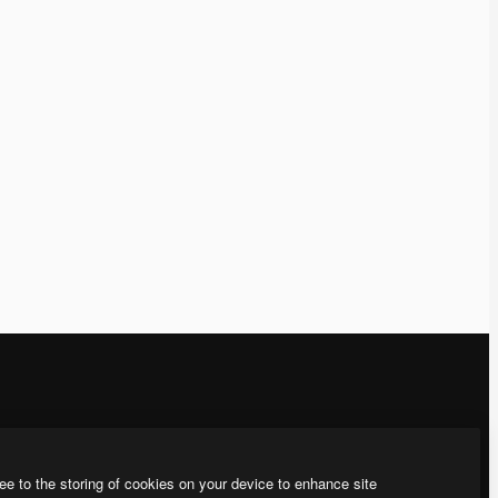
運営
お問い合わせ
料金
顧客サポート
ee to the storing of cookies on your device to enhance site