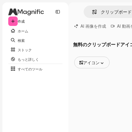
作成
AI 画像を作成
AI 動
ホーム
検索
無料のクリップボードアイ
ストック
もっと詳しく
アイコン
すべてのツール
全ての画像
ベクトル
イラスト
写真
PSD
テンプレート
モックアップ
動画
映像素材
モーショングラフィックス
動画テンプレート
アイコン
3D モデル