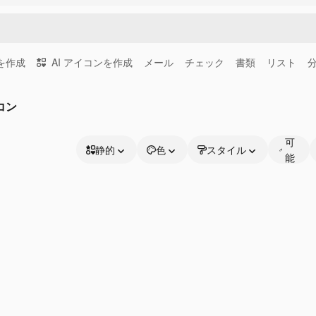
画を作成
AI アイコンを作成
メール
チェック
書類
リスト
コン
編
集
可
静的
色
スタイル
能
静的
な
アニメーション
線
ステッカー
インターフェース