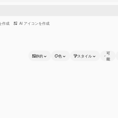
画を作成
AI アイコンを作成
編
集
可
静的
色
スタイル
能
静的
な
アニメーション
線
ステッカー
インターフェース