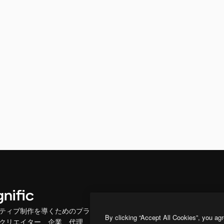
製品
はじめに
ティブ制作を導くためのプラ
Spaces
Academy
By clicking “Accept All Cookies”, you agr
クリエイター、企業、代理