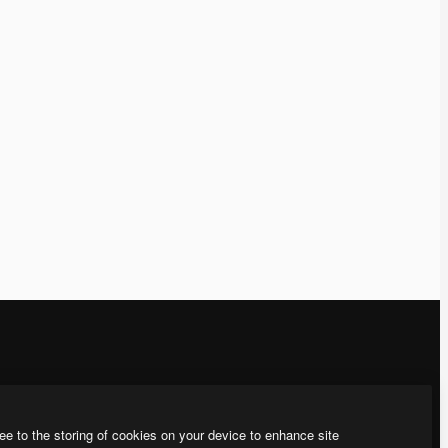
運営
お問い合わせ
料金
顧客サポート
ee to the storing of cookies on your device to enhance site