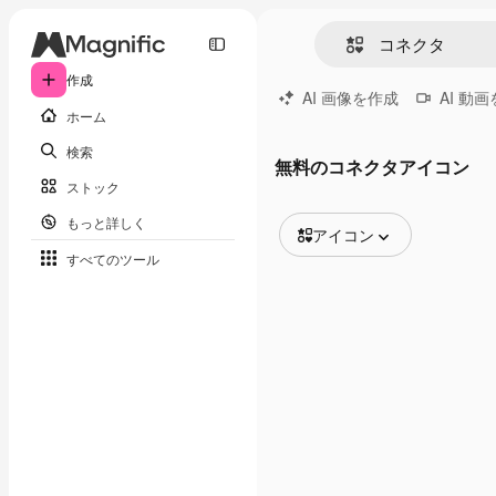
作成
AI 画像を作成
AI 動
ホーム
検索
無料のコネクタアイコン
ストック
もっと詳しく
アイコン
すべてのツール
全ての画像
ベクトル
イラスト
写真
PSD
テンプレート
モックアップ
動画
映像素材
モーショングラフィックス
動画テンプレート
アイコン
3D モデル