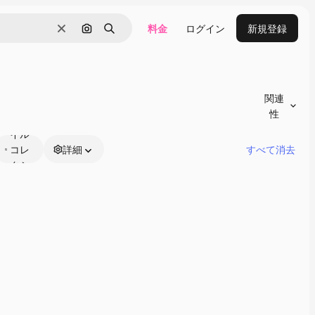
料金
ログイン
新規登録
消去
画像で検索
検索
関連
性
スタ
イル
コレ
詳細
すべて消去
クシ
ョン