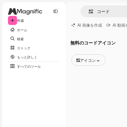
作成
AI 画像を作成
AI 動
ホーム
検索
無料のコードアイコン
ストック
もっと詳しく
アイコン
すべてのツール
全ての画像
ベクトル
イラスト
写真
PSD
テンプレート
モックアップ
動画
映像素材
モーショングラフィックス
動画テンプレート
アイコン
3D モデル