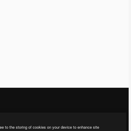
運営
お問い合わせ
料金
顧客サポート
ee to the storing of cookies on your device to enhance site