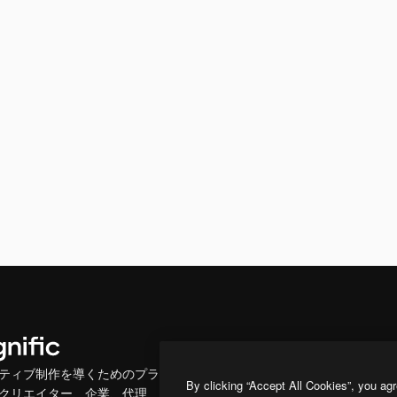
製品
はじめに
ティブ制作を導くためのプラ
Spaces
Academy
By clicking “Accept All Cookies”, you agr
クリエイター、企業、代理