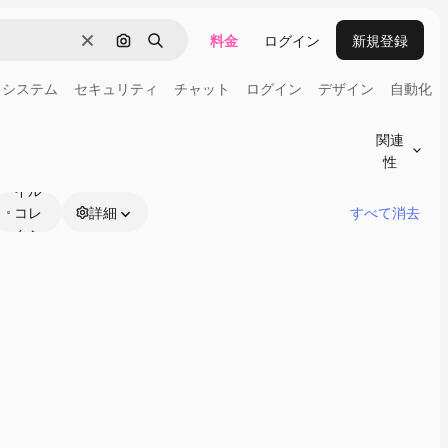
料金
ログイン
新規登録
消去
画像で検索
検索
システム
セキュリティ
チャット
ログイン
デザイン
自動化
関連
性
スタ
イル
コレ
詳細
すべて消去
クシ
ョン