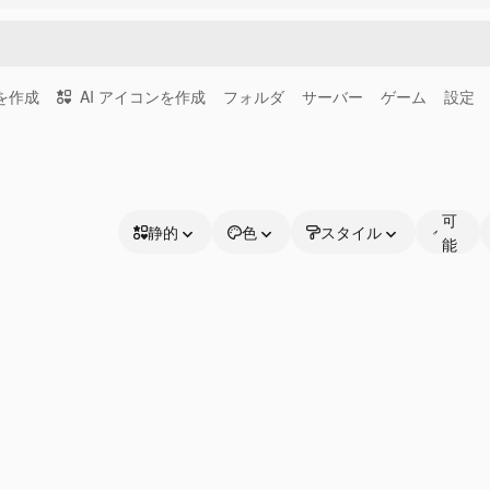
画を作成
AI アイコンを作成
フォルダ
サーバー
ゲーム
設定
編
集
可
静的
色
スタイル
能
静的
な
アニメーション
線
ステッカー
インターフェース