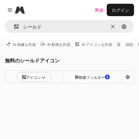
Magnific
料金
ログイン
Close menu
消去
画像で
AI 画像を作成
AI 動画を作成
AI アイコンを作成
星
病院
無料のシールドアイコン
1
アイコン
検索フィルター