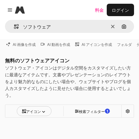
Magnific
料金
ログイン
Close menu
消去
画像で
AI 画像を作成
AI 動画を作成
AI アイコンを作成
フォルダ
無料のソフトウェアアイコン
ソフトウェア・アイコンはデジタル空間をカスタマイズしたい方
に最適なアイテムです。文書やプレゼンテーションのレイアウト
をより魅力的なものにしたい場合や、ウェブサイトやブログを個
人カスタマイズしたように見せたい場合に使用するとよいでしょ
う。
1
アイコン
検索フィルター