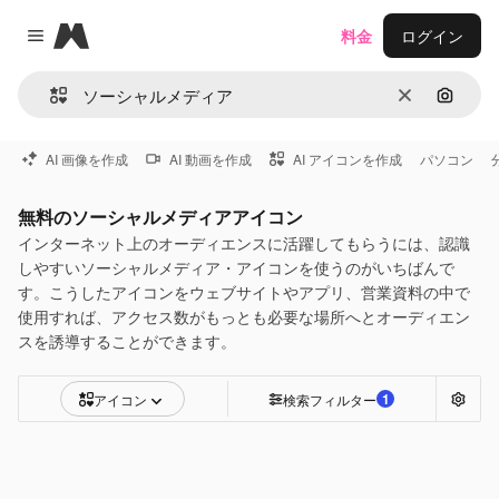
Magnific
料金
ログイン
Close menu
消去
画像で
AI 画像を作成
AI 動画を作成
AI アイコンを作成
パソコン
無料のソーシャルメディアアイコン
インターネット上のオーディエンスに活躍してもらうには、認識
しやすいソーシャルメディア・アイコンを使うのがいちばんで
す。こうしたアイコンをウェブサイトやアプリ、営業資料の中で
使用すれば、アクセス数がもっとも必要な場所へとオーディエン
スを誘導することができます。
1
アイコン
検索フィルター