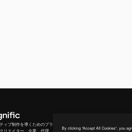
製品
はじめに
ティブ制作を導くためのプラ
Spaces
Academy
By clicking “Accept All Cookies”, you agr
クリエイター、企業、代理