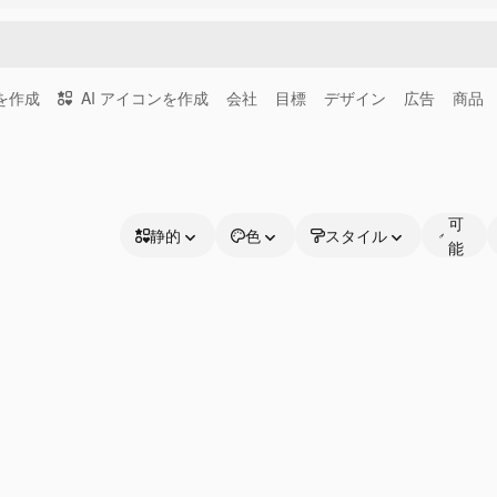
画を作成
AI アイコンを作成
会社
目標
デザイン
広告
商品
編
集
可
静的
色
スタイル
能
静的
な
アニメーション
線
ステッカー
インターフェース