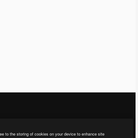
運営
お問い合わせ
料金
顧客サポート
ee to the storing of cookies on your device to enhance site