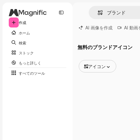
作成
AI 画像を作成
AI 動
ホーム
検索
無料のブランドアイコン
ストック
もっと詳しく
アイコン
すべてのツール
全ての画像
ベクトル
イラスト
写真
PSD
テンプレート
モックアップ
動画
映像素材
モーショングラフィックス
動画テンプレート
アイコン
3D モデル