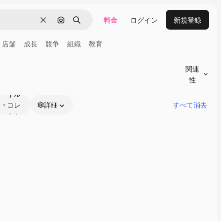
料金
ログイン
新規登録
消去
画像で検索
検索
店舗
成長
競争
組織
教育
関連
性
スタ
イル
コレ
詳細
すべて消去
クシ
ョン