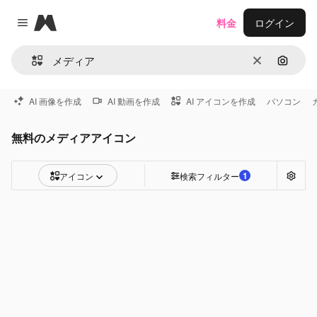
Magnific
料金
ログイン
Close menu
消去
画像で
AI 画像を作成
AI 動画を作成
AI アイコンを作成
パソコン
無料のメディアアイコン
1
アイコン
検索フィルター