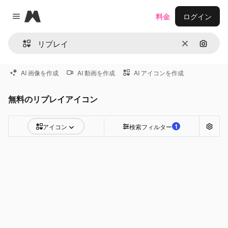
Magnific
料金
ログイン
Close menu
消去
画像で
AI 画像を作成
AI 動画を作成
AI アイコンを作成
無料のリプレイアイコン
1
アイコン
検索フィルター