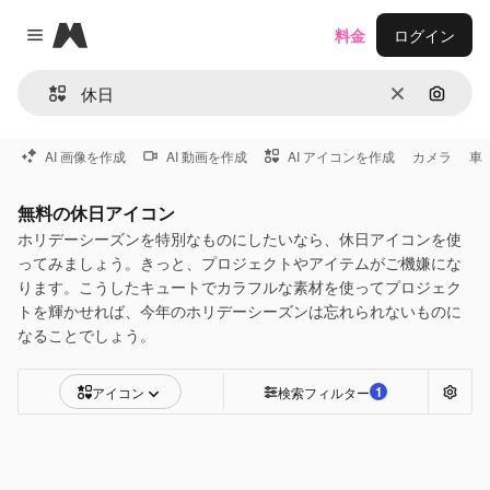
Magnific
料金
ログイン
Close menu
消去
画像で
AI 画像を作成
AI 動画を作成
AI アイコンを作成
カメラ
車
無料の休日アイコン
ホリデーシーズンを特別なものにしたいなら、休日アイコンを使
ってみましょう。きっと、プロジェクトやアイテムがご機嫌にな
ります。こうしたキュートでカラフルな素材を使ってプロジェク
トを輝かせれば、今年のホリデーシーズンは忘れられないものに
なることでしょう。
1
アイコン
検索フィルター