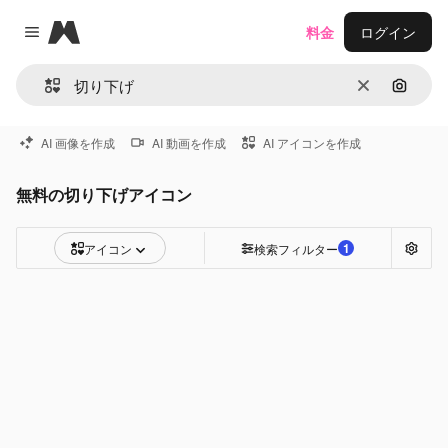
Magnific
料金
ログイン
Close menu
消去
画像で
AI 画像を作成
AI 動画を作成
AI アイコンを作成
無料の切り下げアイコン
1
アイコン
検索フィルター