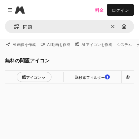
Magnific
料金
ログイン
Close menu
消去
画像で
AI 画像を作成
AI 動画を作成
AI アイコンを作成
システム
無料の問題アイコン
1
アイコン
検索フィルター