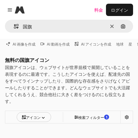
Magnific
料金
ログイン
Close menu
消去
画像で
AI 画像を作成
AI 動画を作成
AI アイコンを作成
地球
星
無料の国旗アイコン
国旗アイコンは、ウェブサイトが世界規模で展開していることを
表現するのに最適です。こうしたアイコンを使えば、配達先の国
をすべてラインナップしたり、国際的な存在感をさりげなくアピ
ールしたりすることができます。どんなウェブサイトでも大活躍
してくれるうえ、競合他社に大きく差をつけるのにも役立ちま
す。
1
アイコン
検索フィルター