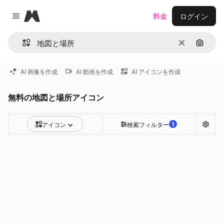
Magnific
料金
ログイン
Close menu
消去
画像で
AI 画像を作成
AI 動画を作成
AI アイコンを作成
無料の地図と場所アイコン
1
アイコン
検索フィルター