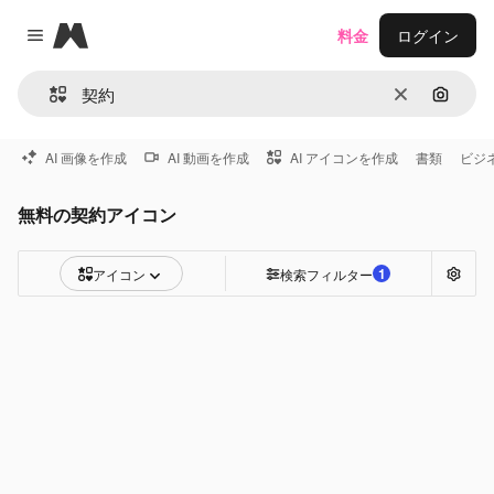
Magnific
料金
ログイン
Close menu
消去
画像で
AI 画像を作成
AI 動画を作成
AI アイコンを作成
書類
ビジ
無料の契約アイコン
1
アイコン
検索フィルター