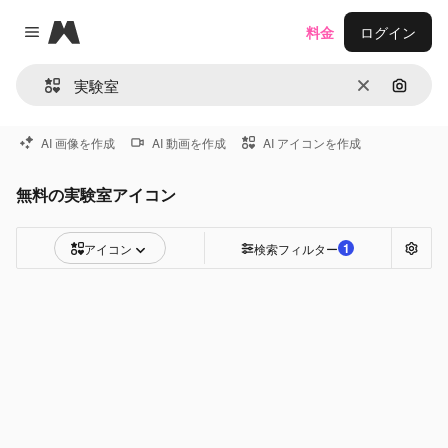
Magnific
料金
ログイン
Close menu
消去
画像で
AI 画像を作成
AI 動画を作成
AI アイコンを作成
無料の実験室アイコン
1
アイコン
検索フィルター