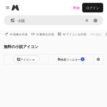
Magnific
料金
ログイン
Close menu
消去
画像で
AI 画像を作成
AI 動画を作成
AI アイコンを作成
パソコン
無料の小説アイコン
1
アイコン
検索フィルター