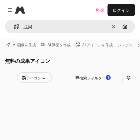
Magnific
料金
ログイン
Close menu
消去
画像で
AI 画像を作成
AI 動画を作成
AI アイコンを作成
システム
無料の成果アイコン
1
アイコン
検索フィルター