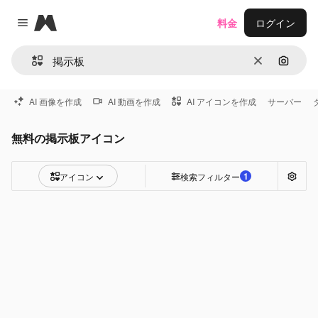
Magnific
料金
ログイン
Close menu
消去
画像で
AI 画像を作成
AI 動画を作成
AI アイコンを作成
サーバー
無料の掲示板アイコン
1
アイコン
検索フィルター